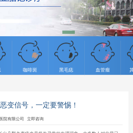
痣
咖啡斑
黑毛痣
血管瘤
个恶变信号，一定要警惕！
医院有限公司
立即咨询