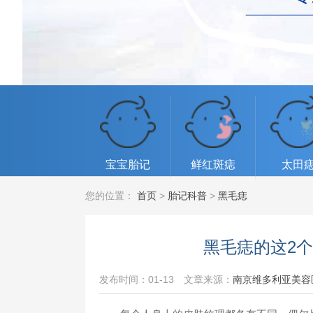
宝宝胎记
鲜红斑痣
太田
您的位置：
首页
>
胎记科普
>
黑毛痣
黑毛痣的这2
发布时间：01-13
文章来源：
南京维多利亚美容