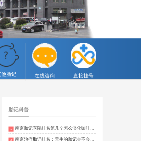
其他胎记
在线咨询
直接挂号
胎记科普
南京胎记医院排名第几？怎么淡化咖啡斑？
1
南京治疗胎记排名：天生的胎记会不会癌变？
2