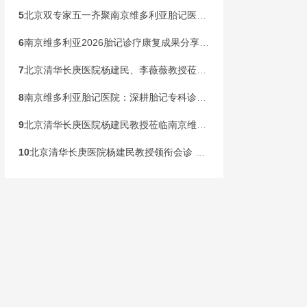
5
北京双专家五一齐聚南京维多利亚胎记医院！开展京宁专家联合会诊
6
南京维多利亚2026胎记诊疗康复成果分享会，共同见证康复新生
7
北京清华长庚医院杨建民、李薇薇教授莅临南京维多利亚，国庆黄金周盛大开启胎记专病联合会诊！
8
南京维多利亚胎记医院：深耕胎记专科诊疗，构建全龄健康管理新范式
9
北京清华长庚医院杨建民教授莅临南京维多利亚胎记诊疗，本周末联合会诊开启！
10
北京清华长庚医院杨建民教授领衔会诊 国家级公益基金助力胎记患儿健康行动在宁启动