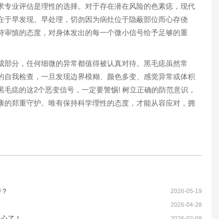
专业评估是理性的选择。对于存在潜在风险的色素痣，现代
在于早发现、早处理，切勿因为病灶位于隐蔽部位而心存侥
持审慎的态度，对身体发出的每一个微小信号给予足够的重
部分，任何细微的异常都值得被认真对待。黑毛痣虽然常
的自我检查，一旦发现边界模糊、颜色多变、感觉异常或体积
毛痣的这2个恶变信号，一定要警惕! 树立正确的防范意识，
康的郑重守护。唯有保持科学理性的态度，才能从容应对，拥
榜？
2026-05-19
2026-04-28
小心了！
2026-02-08