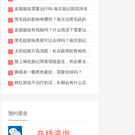
皮脂腺痣需要治疗吗-南京胎记医院排名怎么样？
3
黑毛痣的影响有哪些？南京治黑毛痣的专科医院在哪？
4
皮脂腺痣有危险吗？什么情况下需要治疗？
5
黑毛痣影响美观可以去掉吗？南京胎记医生排名榜？
6
太田痣图片高清图：长在眼周的青褐色斑是什么？
7
脸上褐色胎记用遮瑕能盖住，有必要去治疗吗？
8
脚底有一颗黑色素痣，需要切掉吗？
9
鲜红斑痣不治疗的话，长期会有什么后果？
10
预约通道