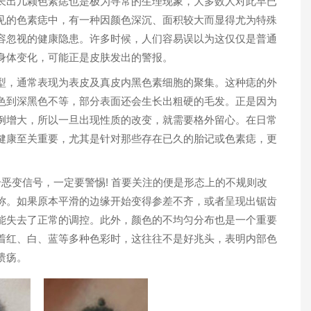
出几颗色素痣也是极为寻常的生理现象，大多数人对此早已
见的色素痣中，有一种因颜色深沉、面积较大而显得尤为特殊
容忽视的健康隐患。许多时候，人们容易误以为这仅仅是普通
身体变化，可能正是皮肤发出的警报。
，通常表现为表皮及真皮内黑色素细胞的聚集。这种痣的外
色到深黑色不等，部分表面还会生长出粗硬的毛发。正是因为
1
例增大，所以一旦出现性质的改变，就需要格外留心。在日常
健康至关重要，尤其是针对那些存在已久的胎记或色素痣，更
变信号，一定要警惕! 首要关注的便是形态上的不规则改
称。如果原本平滑的边缘开始变得参差不齐，或者呈现出锯齿
能失去了正常的调控。此外，颜色的不均匀分布也是一个重要
着红、白、蓝等多种色彩时，这往往不是好兆头，表明内部色
溃疡。