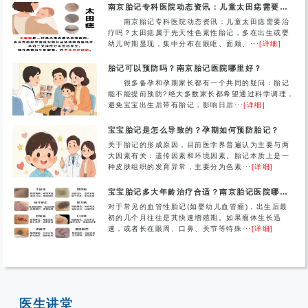
南京胎记专科医院动态资讯：儿童太田痣需要治疗吗？
南京胎记专科医院动态资讯：儿童太田痣需要治
疗吗？太田痣属于先天性色素性胎记，多在出生或婴
幼儿时期显现，集中分布在眼眶、面颊、···
[详细]
胎记可以预防吗？南京胎记医院哪里好？
很多备孕和孕期家长都有一个共同的疑问：胎记
能不能提前预防?绝大多数家长都希望通过科学调理，
避免宝宝出生后带有胎记，影响日后···
[详细]
宝宝胎记是怎么导致的？孕期如何预防胎记？
关于胎记的形成原因，目前医学界普遍认为主要与两
大因素有关：遗传因素和环境因素。胎记本质上是一
种皮肤组织的发育异常，主要分为色素···
[详细]
宝宝胎记多大年龄治疗合适？南京胎记医院哪家好？
对于常见的血管性胎记(如婴幼儿血管瘤)，出生后最
初的几个月往往是其快速增殖期。如果瘤体生长迅
速，或者长在眼周、口鼻、关节等特殊···
[详细]
医生讲堂