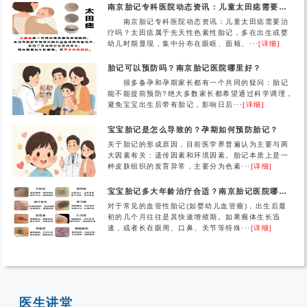
南京胎记专科医院动态资讯：儿童太田痣需要治疗吗？
南京胎记专科医院动态资讯：儿童太田痣需要治
疗吗？太田痣属于先天性色素性胎记，多在出生或婴
幼儿时期显现，集中分布在眼眶、面颊、···
[详细]
胎记可以预防吗？南京胎记医院哪里好？
很多备孕和孕期家长都有一个共同的疑问：胎记
能不能提前预防?绝大多数家长都希望通过科学调理，
避免宝宝出生后带有胎记，影响日后···
[详细]
宝宝胎记是怎么导致的？孕期如何预防胎记？
关于胎记的形成原因，目前医学界普遍认为主要与两
大因素有关：遗传因素和环境因素。胎记本质上是一
种皮肤组织的发育异常，主要分为色素···
[详细]
宝宝胎记多大年龄治疗合适？南京胎记医院哪家好？
对于常见的血管性胎记(如婴幼儿血管瘤)，出生后最
初的几个月往往是其快速增殖期。如果瘤体生长迅
速，或者长在眼周、口鼻、关节等特殊···
[详细]
医生讲堂