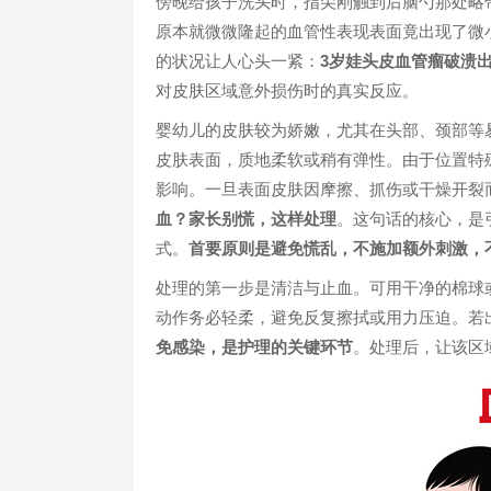
傍晚给孩子洗头时，指尖刚触到后脑勺那处略
原本就微微隆起的血管性表现表面竟出现了微
的状况让人心头一紧：
3岁娃头皮血管瘤破溃
对皮肤区域意外损伤时的真实反应。
婴幼儿的皮肤较为娇嫩，尤其在头部、颈部等
皮肤表面，质地柔软或稍有弹性。由于位置特
影响。一旦表面皮肤因摩擦、抓伤或干燥开裂
血？家长别慌，这样处理
。这句话的核心，是
式。
首要原则是避免慌乱，不施加额外刺激，
处理的第一步是清洁与止血。可用干净的棉球
动作务必轻柔，避免反复擦拭或用力压迫。若
免感染，是护理的关键环节
。处理后，让该区