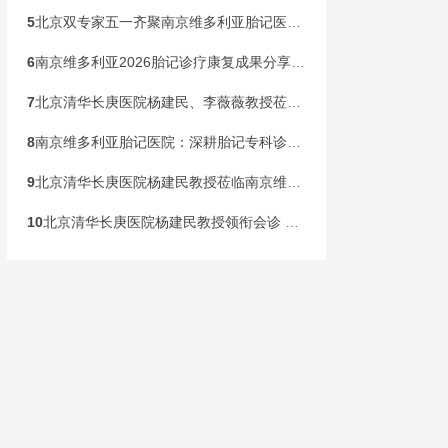
5
北京双专家五一齐聚南京维多利亚胎记医院！开展京宁专家联合会诊
6
南京维多利亚2026胎记诊疗康复成果分享会，共同见证康复新生
7
北京清华长庚医院杨建民、李薇薇教授莅临南京维多利亚，国庆黄金周盛大开启胎记专病联合会诊！
8
南京维多利亚胎记医院：深耕胎记专科诊疗，构建全龄健康管理新范式
9
北京清华长庚医院杨建民教授莅临南京维多利亚胎记诊疗，本周末联合会诊开启！
10
北京清华长庚医院杨建民教授领衔会诊 国家级公益基金助力胎记患儿健康行动在宁启动