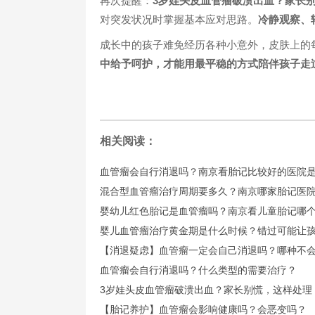
再次提醒：
3岁娃头皮血管瘤破溃出血？家长
对突发状况时掌握基本应对思路。
冷静观察、
成长中的孩子难免经历各种小意外，皮肤上的
中给予呵护，才能用最平稳的方式陪伴孩子走
相关阅读：
血管瘤会自行消退吗？南京看胎记比较好的医院
混合型血管瘤治疗周期要多久？南京哪家胎记医
婴幼儿红色胎记是血管瘤吗？南京看儿童胎记哪
婴儿血管瘤治疗黄金期是什么时候？错过可能让
【消退疑虑】血管瘤一定会自己消退吗？哪种不
血管瘤会自行消退吗？什么类型的需要治疗？
3岁娃头皮血管瘤破溃出血？家长别慌，这样处理
【胎记养护】血管瘤会影响健康吗？会恶变吗？