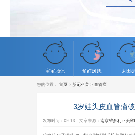
宝宝胎记
鲜红斑痣
太田
您的位置：
首页
>
胎记科普
>
血管瘤
3岁娃头皮血管瘤
发布时间：09-13
文章来源：
南京维多利亚美容