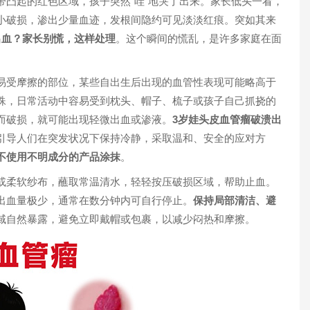
带凸起的红色区域，孩子突然“哇”地哭了出来。家长低头一看，
小破损，渗出少量血迹，发根间隐约可见淡淡红痕。突如其来
出血？家长别慌，这样处理
。这个瞬间的慌乱，是许多家庭在面
易受摩擦的部位，某些自出生后出现的血管性表现可能略高于
殊，日常活动中容易受到枕头、帽子、梳子或孩子自己抓挠的
1
而破损，就可能出现轻微出血或渗液。
3岁娃头皮血管瘤破溃出
引导人们在突发状况下保持冷静，采取温和、安全的应对方
不使用不明成分的产品涂抹
。
或柔软纱布，蘸取常温清水，轻轻按压破损区域，帮助止血。
出血量极少，通常在数分钟内可自行停止。
保持局部清洁、避
域自然暴露，避免立即戴帽或包裹，以减少闷热和摩擦。