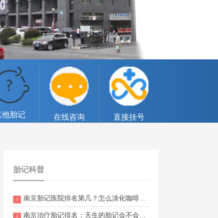
其他胎记
在线咨询
直接挂号
胎记科普
南京胎记医院排名第几？怎么淡化咖啡斑？
1
南京治疗胎记排名：天生的胎记会不会癌变？
2