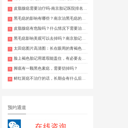
皮脂腺痣需要治疗吗-南京胎记医院排名怎么样？
3
黑毛痣的影响有哪些？南京治黑毛痣的专科医院在哪？
4
皮脂腺痣有危险吗？什么情况下需要治疗？
5
黑毛痣影响美观可以去掉吗？南京胎记医生排名榜？
6
太田痣图片高清图：长在眼周的青褐色斑是什么？
7
脸上褐色胎记用遮瑕能盖住，有必要去治疗吗？
8
脚底有一颗黑色素痣，需要切掉吗？
9
鲜红斑痣不治疗的话，长期会有什么后果？
10
预约通道