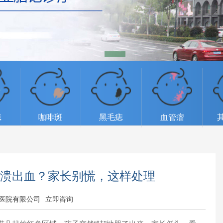
痣
咖啡斑
黑毛痣
血管瘤
破溃出血？家长别慌，这样处理
医院有限公司
立即咨询